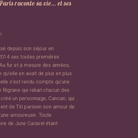
aris raconte sa vie… et ses
h
é depuis son séjour en
2014 ses toutes premières
Au fur et à mesure des années,
 qu’elle en avait de plus en plus
r, elle s’est rendu compte qu’une
 filigrane qui reliait chacun des
 créé un personnage, Cancan, qui
nt de Titi parisien son amour de
ortune amoureuse. Toute
vie de June Caravel étant