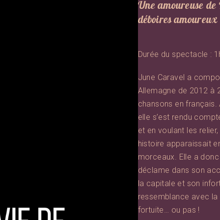
Une amoureuse de P
déboires amoureux
Durée du spectacle : 1
June Caravel a compos
Allemagne de 2012 à 
chansons en français. 
elle s’est rendu compte
et en voulant les relie
histoire apparaissait en
morceaux. Elle a donc
déclame dans son acce
la capitale et son inf
ressemblance avec la 
fortuite… ou pas !