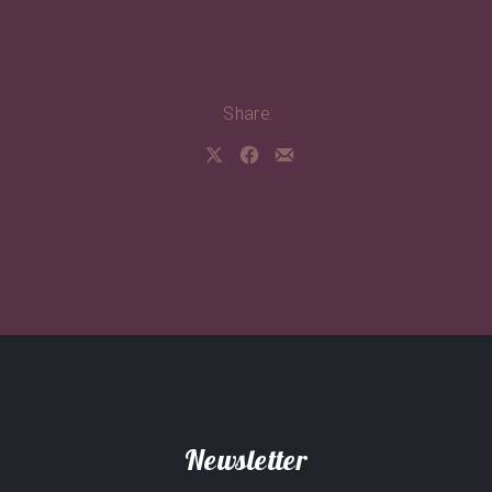
Share:
Share on X
Share on Facebook
Share by Email
PREVIOUS
NEX
Newsletter