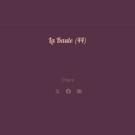
La Baule (44)
Share:
Share on X
Share on Facebook
Share by Email